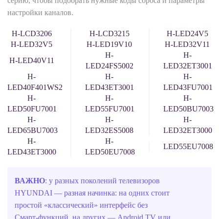
серию, чтобы подобрать нужные коды сброса и параметры
настройки каналов.
H-LCD3206
H-LCD3215
H-LED24V5
H-LED32V5
H-LED19V10
H-LED32V11
H-
H-
H-LED40V11
LED24FS5002
LED32ET3001
H-
H-
H-
LED40F401WS2
LED43ET3001
LED43FU7001
H-
H-
H-
LED50FU7001
LED55FU7001
LED50BU7003
H-
H-
H-
LED65BU7003
LED32ES5008
LED32ET3000
H-
H-
LED55EU7008
LED43ET3000
LED50EU7008
ВАЖНО
: у разных поколений телевизоров
HYUNDAI — разная начинка: на одних стоит
простой «классический» интерфейс без
Смарт‑функций, на других — Android TV или