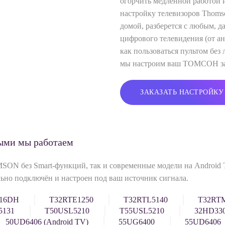
огорчить медленной работой 
настройку телевизоров Thoms
домой, разберется с любым, 
цифрового телевидения (от ан
как пользоваться пультом без
мы настроим ваш ТОМСОН за
ЗАКАЗАТЬ НАСТРОЙКУ
ыми мы работаем
SON без Smart‑функций, так и современные модели на Android
льно подключён и настроен под ваш источник сигнала.
16DH
T32RTE1250
T32RTL5140
T32RT
5131
T50USL5210
T55USL5210
32HD330
50UD6406 (Android TV)
55UG6400
55UD6406