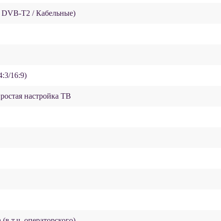
 DVB-T2 / Кабельные)
:3/16:9)
ростая настройка ТВ
в т.ч. операторского)