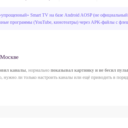
ощенный» Smart TV на базе Android AOSP (не официальный And
ные программы (YouTube, кинотеатры) через APK-файлы с флеш
 Москве
овил каналы
, нормально
показывал картинку и не бесил пуль
го, нужно ли только настроить каналы или ещё приводить в поря