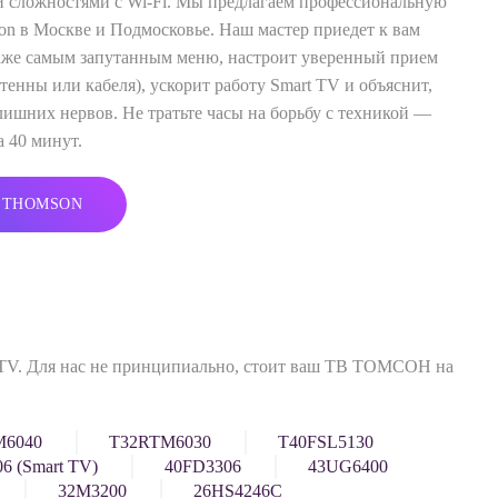
и сложностями с Wi-Fi. Мы предлагаем профессиональную
on в Москве и Подмосковье. Наш мастер приедет к вам
даже самым запутанным меню, настроит уверенный прием
тенны или кабеля), ускорит работу Smart TV и объяснит,
 лишних нервов. Не тратьте часы на борьбу с техникой —
 40 минут.
 THOMSON
 TV. Для нас не принципиально, стоит ваш ТВ ТОМСОН на
M6040
T32RTM6030
T40FSL5130
6 (Smart TV)
40FD3306
43UG6400
32M3200
26HS4246C