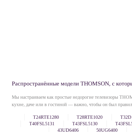
Распространённые модели THOMSON, с котор
Мы настраиваем как простые недорогие телевизоры THOM
кухне, даче или в гостиной — важно, чтобы он был прави
T24RTE1280
T28RTE1020
T32D
T40FSL5131
T43FSL5130
T43FSL
43UD6406
50UG6400